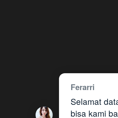
Ferarri
Selamat data
bisa kami b