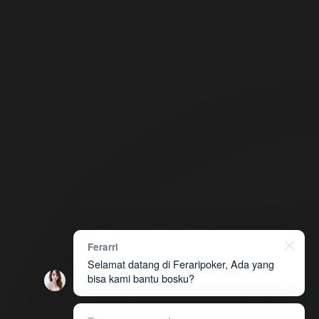
Ferarri
Selamat datang di Feraripoker, Ada yang
bisa kami bantu bosku?