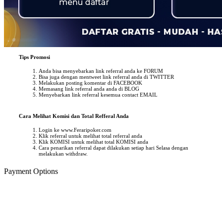
Tips Promosi
Anda bisa menyebarkan link referral anda ke FORUM
Bisa juga dengan mentweet link referral anda di TWITTER
Melakukan posting komentar di FACEBOOK
Memasang link referral anda anda di BLOG
Menyebarkan link referral kesemua contact EMAIL
Cara Melihat Komisi dan Total Refferal Anda
Login ke www.Feraripoker.com
Klik referral untuk melihat total referral anda
Klik KOMISI untuk melihat total KOMISI anda
Cara penarikan referral dapat dilakukan setiap hari Selasa dengan
melakukan withdraw.
Payment Options