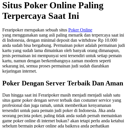
Situs Poker Online Paling
Terpercaya Saat Ini
Feraripoker merupakan sebuah situs
Poker Online
yang menggunakan uang asli paling menarik dan terpercaya saat ini
di Indonesia, dengan minimal deposit dan witrhdraw Rp 10.000
anda sudah bisa bergabung. Permainan poker adalah permainan judi
kartu yang sudah lama dimainkan oleh banyak orang dimanapun,
jenis permainan ini mempunyai seni tersendiri untuk setiap pemain
kartu, namun dengan berkembangnya zaman modern seperti
sekarang ini, semua proses permainan judi sudah diarahkan
kejaringan internet.
Poker Dengan Server Terbaik Dan Aman
Dan hingga saat ini Feraripoker masih menjadi menjadi salah satu
situs game poker dengan server terbaik dan costumer service yang
profesional dan juga ramah, untuk memberikan kenyamanan
tersendiri untuk para pemain judi poker di Indonesia. Jika anda
seorang pecinta poker, paling tidak anda sudah pernah memainkan
game poker online di internet bukan? akan tetapi perlu anda ketahui
sebelum bermain poker online ada baiknya anda perhatikan