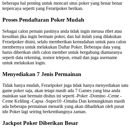
beberapa hal penting untuk mencari situs poker yang benar benar
terpercaya seperti yang Feraripoker berikan.
Proses Pendaftaran Poker Mudah
Sebagai calon pemain pastinya anda tidak ingin merasa ribet atau
kesulitan jika ingin bermain poker, dan hal itulah yang dilakukan
Feraripoker disini, selalu memberikan kemudahan untuk para calon
membernya untuk melakukan Daftar Poker. Beberapa data yang
harus diberikan oleh calon member untuk bergabung diantaranya
seperti data rekening, nomor telepon, email dan juga username
untuk melakukan login.
Menyediakan 7 Jenis Permainan
Tidak hanya mudah, Feraripoker juga tidak hanya menyediakan satu
game poker saja, akan tetapi masih ada 7 Games yang bisa anda
mainkan saat bermain disitus ini seperti -Poker -Domino -Ceme -
Ceme Keliling -Capsa -Super10 -Omaha Dan kemungkinan masih
ada beberapa permainan menarik yang akan dihadirkan oleh pusat
idn Poker lagi seiring berkembangnya zaman.
Jackpot Poker Diberikan Besar