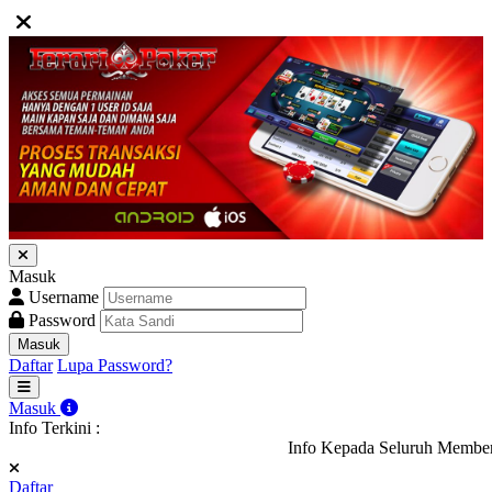
Masuk
Username
Password
Masuk
Daftar
Lupa Password?
Masuk
Info Terkini :
Info Kepada Seluruh Member F
Daftar